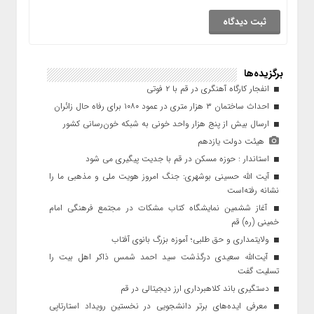
برگزیده‌ها
انفجار کارگاه آهنگری در قم با ۲ فوتی
احداث ساختمان ۳ هزار متری در عمود ۱۰۸۰ برای رفاه حال زائران
ارسال بیش از پنج هزار واحد خونی به شبکه خون‌رسانی کشور
هیئت دولت یازدهم
استاندار : حوزه مسکن در قم با جدیت پیگیری می شود
آیت الله حسینی بوشهری: جنگ امروز هویت ملی و مذهبی ما را
نشانه رفته‌است
آغاز ششمین نمایشگاه کتاب مشکات در مجتمع فرهنگی امام‌
خمینی (ره) قم
ولایتمداری و حق طلبی؛ آموزه بزرگ بانوی آفتاب
آیت‌الله سعیدی درگذشت سید احمد شمس ذاکر اهل بیت را
تسلیت گفت
دستگیری باند کلاهبرداری ارز دیجیتالی در قم
معرفی ایده‌های برتر دانشجویی در نخستین رویداد استارتاپی