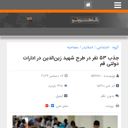
گروه :
اجتماعی
/
اسلایدر
/
مصاحبه
جذب ۵۳ نفر در طرح شهید زین‌الدین در ادارات
دولتی قم
نویسنده :
admin
07 دسامبر 2024
کد خبر 15690
498 بازدید
بدون نظر
ایمیل
پرینت
سایز متن
/