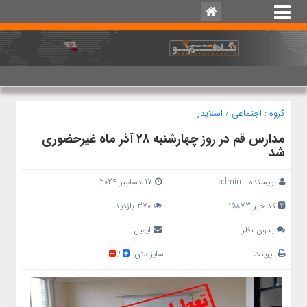
گروه :
اجتماعی
/
اسلایدر
مدارس قم در روز چهارشنبه ۲۸ آذر ماه غیرحضوری
شد
نویسنده :
admin
17 دسامبر 2024
کد خبر 15873
370 بازدید
بدون نظر
ایمیل
پرینت
سایز متن
/