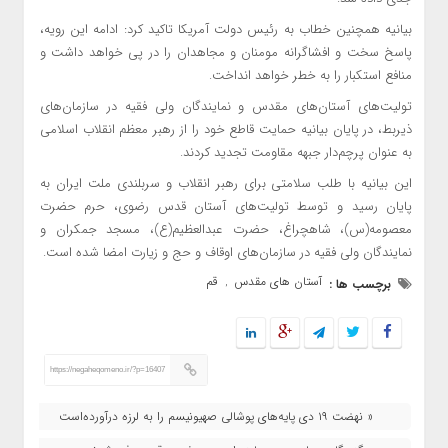
بیانیه همچنین خطاب به رئیس دولت آمریکا تاکید کرد: ادامه این رویه،
پاسخ سخت و افشاگرانه مومنان و مجاهدان را در پی خواهد داشت و
منافع استکبار را به خطر خواهد انداخت.
تولیت‌های آستان‌های مقدس و نمایندگان ولی فقیه در سازمان‌های
ذیربط، در پایان بیانیه حمایت قاطع خود را از رهبر معظم انقلاب اسلامی
به عنوان پرچم‌دار جبهه مقاومت تجدید کردند.
این بیانیه با طلب سلامتی برای رهبر انقلاب و سربلندی ملت ایران به
پایان رسید و توسط تولیت‌های آستان قدس رضوی، حرم حضرت
معصومه(س)، شاهچراغ، حضرت عبدالعظیم(ع)، مسجد جمکران و
نمایندگان ولی فقیه در سازمان‌های اوقاف و حج و زیارت امضا شده است.
آستان های مقدس
قم
برچسب ها :
,
https://negaheqomeno.ir/?p=16407
« نهضت ۱۹ دی پایه‌های پوشالی صهیونیسم را به لرزه درآورده‌است