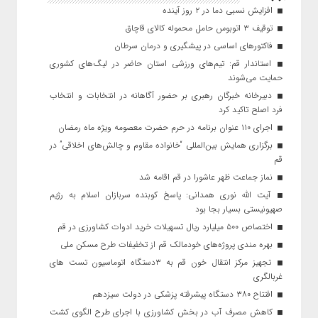
افزایش نسبی دما در ۲ روز آینده
توقیف ۳ اتوبوس حامل محموله کالای قاچاق
فاکتورهای اساسی در پیشگیری و درمان سرطان
استاندار قم: تیم‌های ورزشی استان حاضر در لیگ‌های کشوری
حمایت می‌شوند
دبیرخانه خبرگان رهبری بر حضور آگاهانه در انتخابات و انتخاب
فرد اصلح تاکید کرد
اجرای ۱۱۰ عنوان برنامه در حرم حضرت معصومه ویژه ماه رمضان
برگزاری همایش بین‌المللی “خانواده مقاوم و چالش‌های اخلاقی” در
قم
نماز جماعت ظهر عاشورا در قم اقامه شد
آیت الله نوری همدانی: پاسخ کوبنده سربازان اسلام به رژیم
صهیونیستی بسیار بجا بود
اختصاص ۵۰۰ میلیارد ریال تسهیلات خرید ادوات کشاورزی در قم
بهره مندی پروژه‌های خودمالک قم از تخفیفات طرح مسکن ملی
تجهیز مرکز انتقال خون قم به ۳دستگاه اتوماسیون تست های
غربالگری
افتتاح ۳۸۰ دستگاه پیشرفته پزشکی در دولت سیزدهم
کاهش مصرف آب در بخش کشاورزی با اجرای طرح الگوی کشت