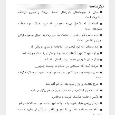
برگزیده‌ها
یکی از اولویت‌های حوزه‌های علمیه، ترویج و تبیین فرهنگ
مهدویت است
استاندار قم: تکمیل پروژه مونوریل قم جزو اهداف مهم دولت
سیزدهم است
امام جمعه قم: دشمن با اهانت به مرجعیت به دنبال تضعیف ارکان
دینی و انقلابی است
امدادرسانی به فرد گرفتار در ارتفاعات روستای زواریان قم
پیکر مطهر ۲ شهید گمنام در مسجد جمکران به خاک سپرده شد
پیکر مطهر شهدای خدمت وارد استان قم شد
شرکت آیت الله سبحانی در انتخابات ریاست جمهوری
مدیر حوزه‌های علمیه کشور: سیاست‌ورزی در هویت روحانیت نهفته
است
طرح نظارت بر بازار شب یلدا در قم آغاز شد
شانزدهمین اجلاسیه جامعه مدرسین در قم برگزار می‌شود
عکس/ جلسه مشترک دولت و مجلس
دیدار رییس بنیاد شهید با خانواده شهید «محسن صداقت» در قم
امام جمعه قم:مسلمانان تا نابودی کامل اسرائیل از مبارزه دست
برندارند