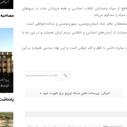
اعرافی
 از سپاه پاسداران انقلاب اسلامی و همه فرزندان ملت در نیروهای
 سپاه را محکوم می‌کند.
مصاحبه
مستضعفان عالم، نماد انسان‌دوستی، میهن‌دوستی و عدالت‌خواهی است.
انت از آرمان‌های اسلامی و انقلابی مردم ایران هستند و در این راه با
 مبارزه دائمی با ظلم و کفر جهانی است و این نهاد مردمی همواره بر این
https://negaheqomeno.ir/?p=16417
توسط د
اعرافی: زیرساخت‌های شبکه توزیع برق تقویت شود »
یادداشت