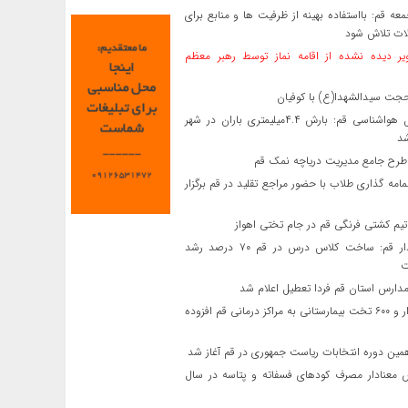
عه قم: بااستفاده بهینه از ظرفیت ها و منابع برای
ت تلاش شود
ر دیده نشده از اقامه نماز توسط رهبر معظم
جت سیدالشهدا(ع) با کوفیان
مدیرکل هواشناسی قم: بارش ۴.۴میلیمتری باران در شهر
د
طرح جامع مدیریت دریاچه نمک قم
امه گذاری طلاب با حضور مراجع تقلید در قم برگزار
م کشتی فرنگی قم در جام تختی اهواز
استاندار قم: ساخت کلاس درس در قم ۷۰ درصد رشد
ت
ارس استان قم فردا تعطیل اعلام شد
یک‌هزار و ۶۰۰ تخت بیمارستانی به مراکز درمانی قم افزوده
ین دوره انتخابات ریاست جمهوری در قم آغاز شد
 معنادار مصرف کودهای فسفاته و پتاسه در سال