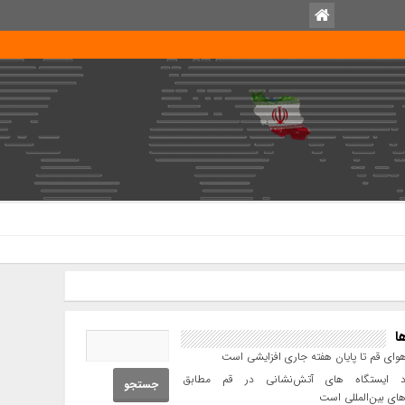
امروز : جمعه, ۹ مرداد , ۱۴۰۵ .::. برابر با : Friday, 31 July , 2026 .::. اخبار منتشر شد
ا
ای قم تا پایان هفته جاری افزایشی است
 ایستگاه های آتش‌نشانی در قم مطابق
های بین‌المللی است