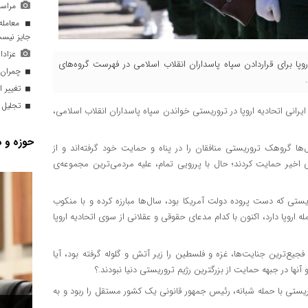
مراسم
معامله،
جایز نیس
عزادا
روپا برای قراردادن سپاه پاسداران انقلاب اسلامی در فهرست گروه‌های
چمران:ق
تغییر ا
تجلیل ا
 ایرانی اتحادیه اروپا در تروریستی خواندن سپاه پاسداران انقلاب اسلامی،
حوزه و د
ا گروهک تروریستی منافقان را در پناه و حمایت خود گرفته‌اند و از
 اخیر حمایت کردند؛ حال با پررویی تمام، علیه مردمی‌ترین مجموعه‌ی
وریستی که دست پروده‌ دولت آمریکا بود، سال‌ها مبارزه کرده و با منکوب
اروپا دارد، اکنون با کدام مدعای حقوقی و عقلانی از سوی اتحادیه اروپا
فجیع‌ترین جنایت‌ها، غزه و فلسطین را زیر آتش و گلوله گرفته بود، آیا
ها در جبهه حمایت از بزرگترین رژیم تروریستی دنیا نبودند.؟
وریستی با حمله‌ شبانه، رئیس جمهور قانونی یک کشور مستقل را ربود و به