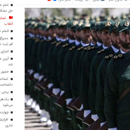
امام جم
حل مشکلا
تصاوی
انقلاب
اتمام ح
قم ثبت ش
اجرای 
آیین عم
شد
حضور تی
داشته‌اس
برخی مد
می‌شود
چهاردهم
افزایش
جاری