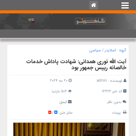
گروه :
اسلایدر
/
سیاسی
آیت الله نوری همدانی: شهادت پاداش خدمات
خالصانه رییس جمهور بود
نویسنده :
admin
20 مه 2024
کد خبر 14494
504 بازدید
بدون نظر
ایمیل
پرینت
سایز متن
/