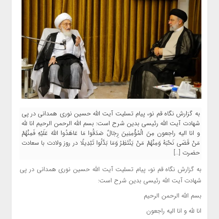
به گزارش نگاه قم نو، پیام تسلیت آیت الله حسین نوری همدانی در پی
شهادت آیت الله رئیسی بدین شرح است: بسم الله الرحمن الرحیم انا لله
و انا الیه راجعون مِنَ الْمُؤْمِنِینَ رِجَالٌ صَدَقُوا مَا عَاهَدُوا اللَّهَ عَلَیْهِ فَمِنْهُمْ
مَنْ قَضَی نَحْبَهُ وَمِنْهُمْ مَنْ یَنْتَظِرُ وَمَا بَدَّلُوا تَبْدِیلًا در روز ولادت با سعادت
حضرت […]
به گزارش نگاه قم نو، پیام تسلیت آیت الله حسین نوری همدانی در پی
شهادت آیت الله رئیسی بدین شرح است:
بسم الله الرحمن الرحیم
انا لله و انا الیه راجعون