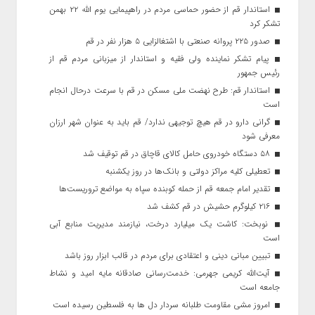
استاندار قم از حضور حماسی مردم در راهپیمایی یوم الله ۲۲ بهمن
تشکر کرد
صدور ۲۲۵ پروانه صنعتی با اشتغالزایی ۵ هزار نفر در قم
پیام تشکر نماینده ولی فقیه و استاندار از میزبانی مردم قم از
رئیس جمهور
استاندار قم:‌ طرح نهضت ملی مسکن در قم با سرعت درحال انجام
است
گرانی دارو در قم هیچ توجیهی ندارد/ قم باید به عنوان شهر ارزان
معرفی شود
۵۸ دستگاه خودروی حامل کالای قاچاق در قم توقیف شد
تعطیلی کلیه مراکز دولتی و بانک‌ها در روز یکشنبه
تقدیر امام جمعه قم از حمله کوبنده سپاه به مواضع تروریست‌ها
۲۱۶ کیلوگرم حشیش در قم کشف شد
نوبخت: کاشت یک میلیارد درخت، نیازمند مدیریت منابع آبی
است
تبیین مبانی دینی و اعتقادی برای مردم در قالب ابزار روز باشد
آیت‌الله کریمی جهرمی: خدمت‌رسانی صادقانه مایه امید و نشاط
جامعه است
امروز مشی مقاومت طلبانه سردار دل ها به فلسطین رسیده است