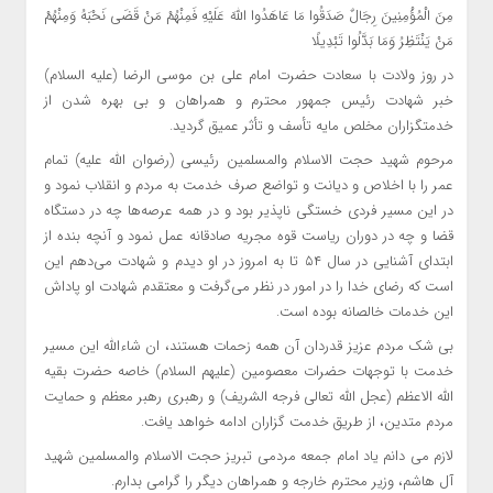
مِنَ الْمُؤْمِنِینَ رِجَالٌ صَدَقُوا مَا عَاهَدُوا اللَّهَ عَلَیْهِ فَمِنْهُمْ مَنْ قَضَی نَحْبَهُ وَمِنْهُمْ
مَنْ یَنْتَظِرُ وَمَا بَدَّلُوا تَبْدِیلًا
در روز ولادت با سعادت حضرت امام علی بن موسی الرضا (علیه السلام)
خبر شهادت رئیس جمهور محترم و همراهان و بی بهره شدن از
خدمتگزاران مخلص مایه تأسف و تأثر عمیق گردید.
مرحوم شهید حجت الاسلام والمسلمین رئیسی (رضوان الله علیه) تمام
عمر را با اخلاص و دیانت و تواضع صرف خدمت به مردم و انقلاب نمود و
در این مسیر فردی خستگی ناپذیر بود و در همه عرصه‌ها چه در دستگاه
قضا و چه در دوران ریاست قوه مجریه صادقانه عمل نمود و آنچه بنده از
ابتدای آشنایی در سال ۵۴ تا به امروز در او دیدم و شهادت می‌دهم این
است که رضای خدا را در امور در نظر می‌گرفت و معتقدم شهادت او پاداش
این خدمات خالصانه بوده است.
بی شک مردم عزیز قدردان آن همه زحمات هستند، ان شاءالله این مسیر
خدمت با توجهات حضرات معصومین (علیهم السلام) خاصه حضرت بقیه
الله الاعظم (عجل الله تعالی فرجه الشریف) و رهبری رهبر معظم و حمایت
مردم متدین، از طریق خدمت گزاران ادامه خواهد یافت.
لازم می دانم یاد امام جمعه مردمی تبریز حجت الاسلام والمسلمین شهید
آل هاشم، وزیر محترم خارجه و همراهان دیگر را گرامی بدارم.