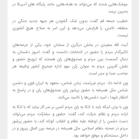
موشک‌هایی شدند که می‌تواند به هدف‌هایی مانند پایگاه های آمریکا در
بحرین برسد.
خطیب جمعه قم گفت: بدون شک گشودن هر جبهه جدید جنگی در
منطقه، ناامنی را افزایش می‌دهد و این امر به صلاح هیچ کشوری
نیست.
آیت الله سعیدی در بخش دیگری از سخنان خود، یکی از عرصه‌های
تاثیرگذار مردم را حضور در انتخابات دانست و گفت: امروز دشمنان به
دنبال گسست بین مردم و صندوق‌های رای هستند که ترویج حضور و
نقش آفرینی مردم به عنوان رکن مهم اداره صحیح کشور وظیفه هر
صاحب صدا و منبر است.
وی ادامه داد: مردم غیرتمند، زمان شناس، متعهد به ایران قوی و دشمن
شناس مثل همیشه با حضور پرشور پای صندوق‌های رای و در پاسخ به
انتظار شهدا ، امید دشمن‌ها را ناامید می‌کنند.
وی با بیان اینکه باید با اتکا به رای مردم کسی بر سر کار بیاید که با اتکا به
اراده مردم و نظام حرکت کند، گفت: حضور و مشارکت مردم می‌تواند
دست دشمن را از توطئه علیه نظام و انقلاب کوتاه کند، با حضور پرشور
مردم در صحنه ،نظام اسلامی مثل همیشه در عرصه بین الملل پیروز و در
داخل مستحکم و موفق خواهد بود.