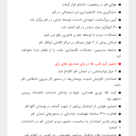
هوای قم در وضعیت ناسالم قرار گرفت
دستگیری باند کلاهبرداری ارز دیجیتالی در قم
آیین بزرگداشت شهدای خدمت توسط ارتش در قم برگزار شد
۴۰ کیلوگرم مواد مخدر در قم کشف شد
مشکلات مردم با توسعه علم و فناوری رفع می شود
اسکان بیش از ۴ هزار مسافر در مراکز اقامتی اوقاف قم
جامعه مدرسین: مشکلات اقتصادی، ملت را از نظام جدا نخواهد
کرد
حضور گرم قمی ها در پای صندوق های رای
۲ مرکز توانبخشی در استان قم افتتاح شد
استاندار: افزایش امنیت بوستان‌ها در دستور کار نیروی انتظامی قم
باشد
آیت الله نوری همدانی: شهادت پاداش خدمات خالصانه رییس
جمهور بود
تصاویر هوایی از استقبال پرشور از شهید گمنام در بوستان گلها قم
فعالیت ۴۲۰ سامانه هوشمند جاده‌ای در محورهای استان قم
پیام تقدیر استاندار به مناسبت حضور مردم استان قم در انتخابات
۱۱ اسفند
محدودیت های ترافیکی مراسم راهپیمایی روز قدس در اعلام شد