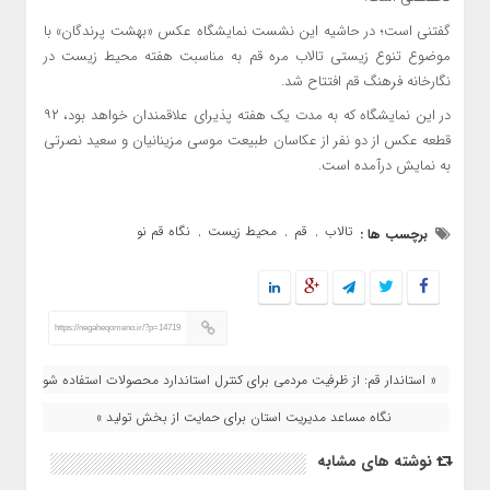
گفتنی است؛ در حاشیه این نشست نمایشگاه عکس «بهشت پرندگان» با
موضوع تنوع زیستی تالاب مره قم به مناسبت هفته محیط زیست در
نگارخانه فرهنگ قم افتتاح شد.
در این نمایشگاه که به مدت یک هفته پذیرای علاقمندان خواهد بود، ۹۲
قطعه عکس از دو نفر از عکاسان طبیعت موسی مزینانیان و سعید نصرتی
به نمایش درآمده است.
تالاب
قم
محیط زیست
نگاه قم نو
برچسب ها :
,
,
,
https://negaheqomeno.ir/?p=14719
« استاندار قم: از ظرفیت مردمی برای کنترل استاندارد محصولات استفاده شود
نگاه مساعد مدیریت استان برای حمایت از بخش تولید »
نوشته های مشابه