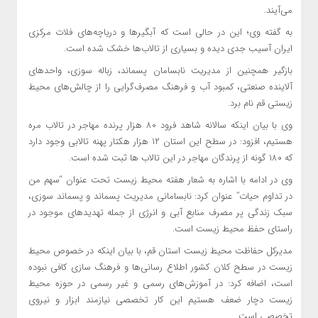
می‌آیند.
به گفته وی؛ این در حالی است که آبگیرها و دریاچه‌های فلات مرکزی
ایران آسیب جدی دیده و بسیاری از تالاب‌ها خشک شده است.
بازگیر همچنین از مدیریت نابسامان پسماند، زباله سوزی، واحدهای
آلاینده صنعتی، کمبود آب و فرهنگ مصرف‌گرایی را از چالش‌های محیط
زیستی قم نام برد.
وی با بیان اینکه سالانه شاهد فرود ۸۰ هزار پرنده مهاجر در تالاب مره
هستیم، افزود: در سطح این استان ۱۲ هزار هکتار پهنه تالابی وجود دارد
که ۱۸۰ گونه از پرندگان مهاجر در این تالاب ها ثبت شده است.
وی در ادامه با اشاره به شعار هفته محیط زیست تحت عنوان “سهم من
در تداوم حیات” عنوان کرد: نابسامانی مدیریت پسماند و پسماند سوزی،
سبک زندگی پر مصرف منابع آبی و انرژی از جمله تهدیدهای موجود در
راستای حفظ محیط زیست است.
مدیرکل حفاظت محیط زیست استان قم، با بیان اینکه در خصوص محیط
زیست در سطح کلان کشور اطلاع رسانی‌ها و فرهنگ سازی کافی نبوده
است، اضافه کرد: در آموزش‌های رسمی و غیر رسمی در حوزه محیط
زیست دچار ضعف هستیم این کار تخصصی نیازمند ابزار و نیروی
تخصصی است.