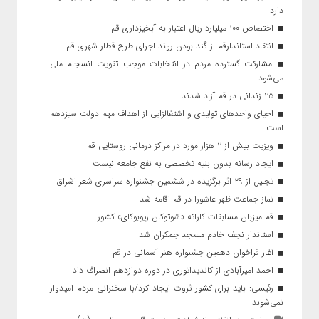
دارد
اختصاص ۱۰۰ میلیارد ریال اعتبار به آبخیزداری قم
انتقاد استاندارقم از کُند بودن روند اجرای طرح قطار شهری قم
مشارکت گسترده مردم در انتخابات موجب تقویت انسجام ملی
می‌شود
۲۵ زندانی در قم آزاد شدند
احیای واحدهای تولیدی و اشتغالزایی از اهداف مهم دولت سیزدهم
است
ویزیت بیش از ۲ هزار مورد در مراکز درمانی روستایی قم
ایجاد رسانه بدون بنیه تخصصی به نفع جامعه نیست
تجلیل از ۲۹ اثر برگزیده در ششمین جشنواره سراسری شعر اشراق
نماز جماعت ظهر عاشورا در قم اقامه شد
قم میزبان مسابقات کاراته «شوتوکان ریوبوکای» کشور
استاندار نجف خادم مسجد جمکران شد
آغاز فراخوان دهمین جشنواره هنر آسمانی در قم
احمد امیرآبادی از کاندیداتوری در دوره دوازدهم انصراف داد
رئیسی: باید برای کشور ثروت ایجاد کرد/با سخنرانی مردم امیدوار
نمی‌شوند