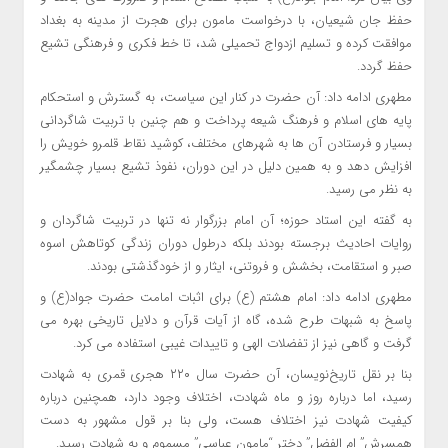
حفظ جان شیعیان، با درخواست مامون برای هجرت از مدینه به بغداد
موافقت کرده و تسلیم ازدواج تحمیلی شد، تا خط فکری و فرهنگی تشیع
حفظ گردد.
مطهری ادامه داد: آن حضرت در کنار این سیاست، به گسترش و استحکام
پایه های اسلام و فرهنگ شیعه پرداخت و هم چنین با تربیت شاگردانی
بسیار و فرستادن آن ها به شهرهای مختلف، کوشید نقاط قلمرو خویش را
افزایش دهد و به همین دلیل در این دوران، نفوذ تشیع بسیار چشمگیر
به نظر می رسید.
به گفته این استاد حوزه؛ آن امام بزرگوار نه تنها در تربیت شاگردان و
روایات احادیث برجسته بودند بلکه درطول دوران زندگی کوتاهش اسوه
صبر و استقامت، بخشش و فروتنی، ایثار و از خودگذشتی بودند.
مطهری ادامه داد: امام هشتم (ع) برای اثبات امامت حضرت جواد(ع) و
پاسخ به شبهات طرح شده، گاه از آیات قرآن و دلایل تاریخی بهره می
گرفت و گاهی نیز از تفضلات الهی و تاییدات غیبی استفاده می کرد.
بنا بر نقل تاریخ‌نویسان، آن حضرت سال ۲۲۰ هجری قمری به شهادت
رسید، اما درباره روز و ماه شهادت، اختلاف وجود دارد، همچنین درباره
کیفیت شهادت نیز اختلاف هست، ولی بنا بر قول مشهور به دست
همسرش” ام الفضل” دختر “مامون عباسی” مسموم و به شهادت رسید.