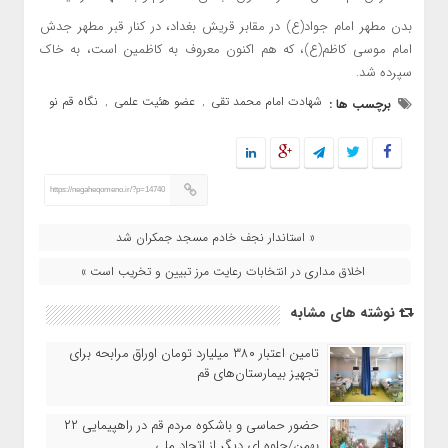
بدن مطهر امام جواد(ع) در مقابر قریش بغداد، در کنار قبر مطهر جدش
امام موسی کاظم(ع)، که هم اکنون معروف به کاظمین است، به خاک
سپرده شد.
شهادت امام محمد تقی
عضو هئیت علمی
نگاه قم نو
برچسب ها :
,
,
https://negaheqomeno.ir/?p=14740
« استاندار نجف خادم مسجد جمکران شد
اخلاق‌ مداری در انتخابات رعایت مرز تبیین و تخریب است »
نوشته های مشابه
تامین اعتبار ۳۸۰ میلیارد تومان اوراق مرابحه برای
تجهیز بیمارستان‌های قم
حضور حماسی و باشکوه مردم قم در راهپیمایی ۲۲
بهمن/جلوه ای دیگر از اتحاد ملی