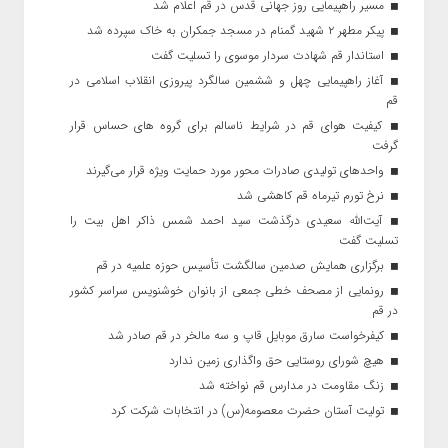
مسیر راهپیمایی روز جهانی قدس در قم اعلام شد
پیکر مطهر ۲ شهید گمنام در مسجد جمکران به خاک سپرده شد
استاندار قم شهادت سردار موسوی را تسلیت گفت
آغاز راهپیمایی چهل و ششمین سالگرد پیروزی انقلاب اسلامی در
قم
کیفیت هوای قم در شرایط ناسالم برای گروه های حساس قرار
گرفت
واحدهای تولیدی صادرات محور مورد حمایت ویژه قرار می‌گیرند
نرخ تورم تیرماه قم کاهشی شد
آیت‌الله سعیدی درگذشت سید احمد شمس ذاکر اهل بیت را
تسلیت گفت
برگزاری همایش صدمین سالگشت تأسیس حوزه علمیه در قم
رونمایی از مصحف خطی جمعی از بانوان خوشنویس سراسر کشور
در قم
کیفرخواست سارق موبایل قاپ و سه مالخر در قم صادر شد
هیچ شورای روستایی حق واگذاری زمین ندارد
زنگ مقاومت در مدارس قم نواخته شد
تولیت آستان حضرت معصومه(س) در انتخابات شرکت کرد