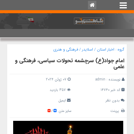
گروه :
اخبار استان
/
اسلایدر
/
فرهنگی و هنری
امام جواد(ع) سرچشمه تحولات سیاسی، فرهنگی و
علمی
نویسنده :
admin
07 ژوئن 2024
کد خبر 14740
357 بازدید
بدون نظر
ایمیل
پرینت
سایز متن
/