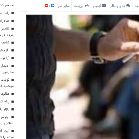
محصولات 
بدون نظر
ایمیل
پرینت
سایز متن
/
باند سا
صادرات بیش از ۵ هز
تقدیر 
مردم در ر
کشف ۱۰۰ کیلوگرم حشیش در قم
افزایش «خان
آیا بی
دیدار 
مدرسین
تولیت 
موجب خر
مقاومت 
پیام ت
بازار 
رئیس‌ج
انقلابی بو
آیت الل
مردم را ف