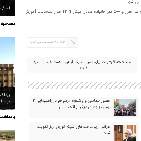
می شود.
اعرافی
به گفته وی؛ در دوره تربیت مربی ۷۶ مربی کارآزموده تربیت شدند و سه هزار و ۵۰۰ نفر خانواده معادل بیش از ۴۳ هزار نفرساعت آموزش
مصاحبه
https://negaheqomeno.ir/?p=15496
امام جمعه قم:دولت برای تامین امنیت اربعین، همت خود را متمرکز
کند »
حضور حماسی و باشکوه مردم قم در راهپیمایی ۲۲
توسط د
بهمن/جلوه ای دیگر از اتحاد ملی
یادداشت
اعرافی: زیرساخت‌های شبکه توزیع برق تقویت
شود