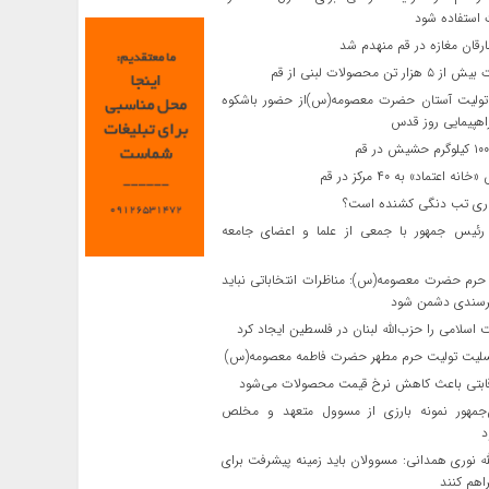
استفاده شود
رقان مغازه در قم منهدم شد
ار تن محصولات لبنی از قم
تولیت آستان حضرت معصومه(س)از حضور باشکوه
اهپیمایی روز قدس
ه اعتماد» به ۴۰ مرکز در قم
ماری تب دنگی کشنده است؟
رئیس جمهور با جمعی از علما و اعضای جامعه
حرم حضرت معصومه(س): مناظرات انتخاباتی نباید
سندی دشمن شود
اسلامی را حزب‌الله لبنان در فلسطین ایجاد کرد
سلیت تولیت حرم مطهر حضرت فاطمه معصومه(س)
رقابتی باعث کاهش نرخ قیمت محصولات می‌شود
مهور نمونه بارزی از مسوول متعهد و مخلص
د
ه نوری همدانی: مسوولان باید زمینه پیشرفت برای
راهم کنند