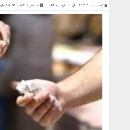
نویسنده :
admin
21 آگوست 2024
کد خبر 15496
504 بازدید