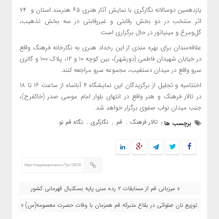
یازدهمین دوسالانه نگارگری با نمایش آثار هنری ۶۵ هنرمند استان و ۷۴
اثر منتخب در دو بخش رقابتی و غیررقابتی در سه بخش تذهیب،
گل‌و‌مرغ و مینیاتور در حال برگزاری است.
علاقه‌مندان برای بهره مندی از این رخداد هنری به نگارخانه فرهنگ واقع
در خیابان شهیدان فاطمی (دورشهر)، بین کوچه ۱۰ و ۱۲، پلاک ۱۰۰ و گالری
سرو واقع در میدان دستغیب، مجموعه سرو مراجعه کنند.
اختتامیه و تجلیل از برگزیدگان این نمایشگاه ۴ آبانماه از ساعت ۱۶ تا ۱۸
در تالار فرهنگ و هنر واقع در انتهای بلوار امام موسی صدر (خاکفرج)،
جنب میدان نواب صفوی برگزار خواهد شد.
تالار فرهنگ
قم
نگارگری
نگاه قم نو
برچسب ها :
,
,
,
https://negaheqomeno.ir/?p=15678
« میزبانی قم از مسابقات ۲ رده سنی پایه بسکتبال قهرمانی کشور
توزیع نان صلواتی در بقاع متبرکه قم همزمان با وفات حضرت معصومه(س) »