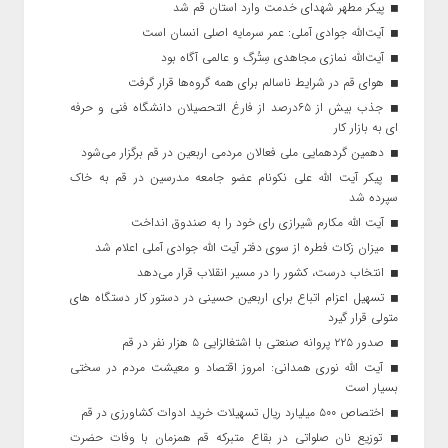
پیکر مطهر شهدای خدمت وارد استان قم شد
آیت‌الله جوادی آملی: عمر سرمایه اصلی انسان است
آیت‌الله نمازی مجاهدی سِتُرگ و عالمی آگاه بود
هوای قم در شرایط ناسالم برای همه گروه‌ها قرار گرفت
جذب بیش از ۶۵درصد از فارغ التحصیلان دانشگاه فنی و حرفه
ای به بازار کار
دهمین گردهمایی ملی فعالان مردمی اربعین در قم برگزار می‌شود
پیکر آیت الله علی نکونام عضو جامعه مدرسین در قم به خاک
سپرده شد
آیت الله مکارم شیرازی رای خود را به صندوق انداخت
میزان زکات فطره از سوی دفتر آیت الله جوادی آملی اعلام شد
انتخاب درست، کشور را در مسیر انقلاب قرار می‌دهد
تسهیل اعزام اتباع برای اربعین حسینی در دستور کار دستگاه های
متولی قرار گیرد
صدور ۲۲۵ پروانه صنعتی با اشتغالزایی ۵ هزار نفر در قم
آیت الله نوری همدانی: امروز اقتصاد و معیشت مردم در سختی
بسیار است
اختصاص ۵۰۰ میلیارد ریال تسهیلات خرید ادوات کشاورزی در قم
توزیع نان صلواتی در بقاع متبرکه قم همزمان با وفات حضرت