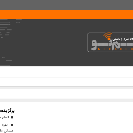
برگزیده‌ه
اتمام ح
بهره م
مسکن مل