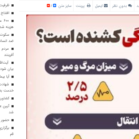
ظرفیت 
بدون نظر
ایمیل
پرینت
سایز متن
/
افتتاح 
۶۰۰
هزینه شد
سکوت مج
ضد انسا
آفرینند
آیت‌الل
بیان شود
آیا بی
شهادت 
خدمت به 
کشاورزی
آیین عم
شد
حضور تی
برگزار
قم