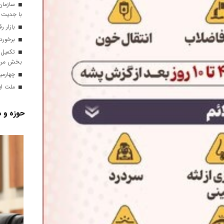
سازمان 
با جدیت د
بازار 
برخورد 
تکمیل 
بخش مرد
چهارمین
ملت ایر
حوزه و د