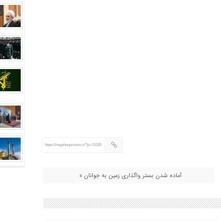
https://negaheqomeno.ir/?p=15185
آماده شدن بستر واگذاری زمین به جوانان »