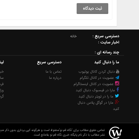
دسترسي سريع :
خانه
اخبار سایت :
چند رسانه اي :
ما را دنبال کنید
دسترسی سریع
لی
دنبال کردن کانال یوتیوب
تماس با ما
خبر
عضویت در کانال تلگرام
درباره ما
سا
عضویت در کانال اینستاگرام
فره
مارا در فیسبوک دنبال کنید
وزا
ما را در تویتر دنبال کنید
گر
مارا در گوگل پلاس دنبال
کنید
تمامی حقوق مطالب برای "نگاه قم نو"محفوظ است و هرگونه کپی برداری بدون ذکر منبع
نشر مطالب با ذکر نام پایگاه خبری نگاه قم نو بلامانع است.