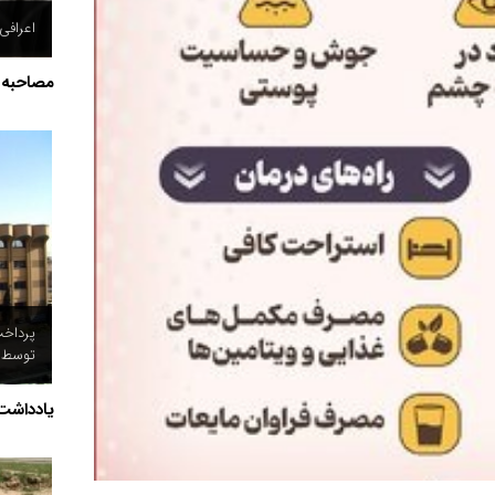
اعرافی
مصاحبه
توسط د
یادداشت