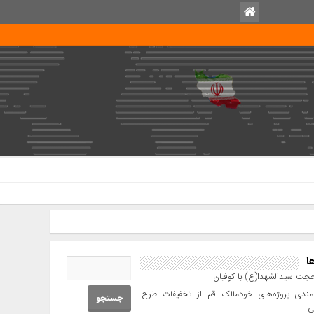
امروز : چهارشنبه, ۱۴
ا
جت سیدالشهدا(ع) با کوفیان
ندی پروژه‌های خودمالک قم از تخفیفات طرح
ی