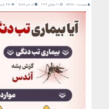
نویسنده :
admin
20 جولای 2024
کد خبر 15185
450 بازدید