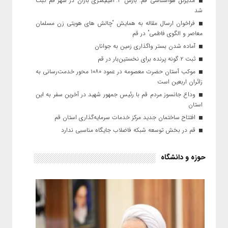
مدیرکل هواشناسی قم: بارش ۴.۴میلیمتری باران در شهر قم ثبت
شد
فراخوان ارسال مقاله به همایش “چالش های هویتی زن مسلمان
معاصر و الگوی فاطمی” در قم
آماده شدن بستر واگذاری زمین به جوانان
ثبت ۲ گونه پرنده برای نخستین‌بار در قم
موکب آستان حضرت معصومه در عمود ۱۰۸۰ محور خدمت‌رسانی به
زائران اربعین است
وداع جانسوز مردم قم با رئیس جمهور شهید در آخرین سفر به این
استان
افتتاح ساختمان جدید مرکز خدمات سرمایه‌گذاری استان قم
قم در بخش توسعه شبکه فاضلاب جایگاه مناسبی ندارد
حوزه و دانشگاه