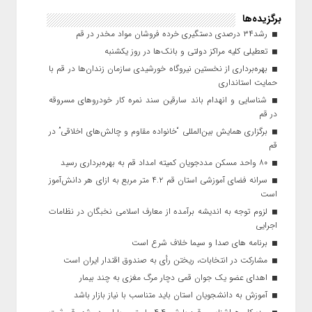
برگزیده‌ها
رشد۳۴ درصدی دستگیری خرده فروشان مواد مخدر در قم
تعطیلی کلیه مراکز دولتی و بانک‌ها در روز یکشنبه
بهره‌برداری از نخستین نیروگاه خورشیدی سازمان زندان‌ها در قم با
حمایت استانداری
شناسایی و انهدام باند سارقین سند نمره کار خودروهای مسروقه
در قم
برگزاری همایش بین‌المللی “خانواده مقاوم و چالش‌های اخلاقی” در
قم
۸۰ واحد مسکن مددجویان کمیته امداد قم به بهره‌برداری رسید
سرانه فضای آموزشی استان قم ۴.۲ متر مربع به ازای هر دانش‌آموز
است
لزوم توجه به اندیشه برآمده از معارف اسلامی نخبگان در نظامات
اجرایی
برنامه های صدا و سیما خلاف شرع است
مشارکت در انتخابات، ریختن رأی به صندوق اقتدار ایران است
اهدای عضو یک جوان قمی دچار مرگ مغزی به چند بیمار
آموزش به دانشجویان استان باید متناسب با نیاز بازار باشد