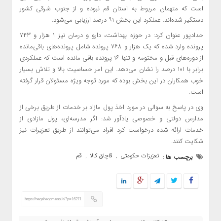
است که متهمان مربوط به استان قم نبوده و از جنوب شرقی کشور
دستگیر شده‌اند. عملکرد این بخش ۹۱ درصد ارزیابی می‌شود.
حدادپور عنوان کرد: در حوزه بهداشت، دارو و درمان نیز ۱ هزار و ۷۴۳
پرونده وارد شده که یک هزار و ۷۶۸ پرونده شامل پرونده‌های باقی‌مانده
از دوره‌های قبل و مختومه و تنها ۱۶ پرونده باقی مانده است که عملکردی
برابر با ۱۰۱ درصد را نشان می‌دهد. این امر حساسیت بالا و تلاش بسیار
خوب همکاران در این بخش بوده که مورد توجه ویژه مسئولان قرار گرفته
است.
وی در پاسخ به سوالی در مورد اخذ پول مازاد بر خدمات از طریق برخی از
مدارس دولتی و خصوصی یادآور شد: اگر مدرسه‌ای، پول مازادی از
خدمات ارائه شده درخواست کرد افراد می‌توانند از طریق تعزیرات نیز
شکایت کنند.
تعزیزات حکومتی
قاچاق کالا
قم
برچسب ها :
,
,
https://negaheqomeno.ir/?p=16271