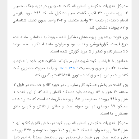
مدیرکل تعزیرات حکومتی استان قم گفت:همچنین در دوره جنگ تحمیلی
۱۲ روزه خاص، ۳۲ اکیپ گشت سیار تشکیل شد که ۲۹۹ مورد بازرسی
انجام دادند؛ در نتیجه ۹۴ واحد متخلف و ۲۰۴ واحد بدون تخلف شناسایی
و ۸۷ پرونده تشکیل شد.
وی افزود: بیشترین پرونده‌های تشکیل‌شده مربوط به تخلفاتی مانند عدم
درج قیمت، گران‌فروشی و تقلب بود و مواردی مانند احتکار یا عدم عرضه
کالا بسیار نادر و کمتر از ۵ مورد گزارش شده است.
حدادپور خاطرنشان کرد: شهروندان می‌توانند شکایت‌های خود را علاوه بر
سامانه ۱۲۴، از طریق وب‌سایت
و یا به صورت حضوری ثبت
tazirat۱۳۵.ir
کنند و همچنین از طریق کد دستوری #۴*۰۱۳۵* پیگیری کنند.
وی گفت: در بخش عملکرد کلی سازمان، در حوزه کالا و خدمات در طول ۱۲
ماهه، ۱۲ هزار و ۱۱۴ پرونده وارد دستگاه قضایی شد که از این تعداد ۱۱
هزار و ۹۹۵ پرونده مختومه و ۱۹۵ پرونده باقی‌مانده است که نشان‌دهنده
عملکرد ۹۹ درصدی در این حوزه است و حاکی از تلاش و کارایی بالای
همکاران ما است.
مدیرکل تعزیرات حکومتی استان قم بیان کرد: در بخش قاچاق کالا و ارز، ۲
هزار ۹۵۳ پرونده وارد شده که ۲ هزار و ۷۰۲ مورد مختومه و ۳۳۵ پرونده
باقی مانده است. وی افزود: باقی‌ماندن این پرونده‌ها عمدتاً به این دلیل